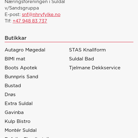
Næringsforeningen i Suldal
v/Sandsgruppa
E-post:
snf@nhryfylke.no
Tlf:
+47 948 83 737
Butikkar
Autagro Møgedal
STAS Knallform
BIMI mat
Suldal Bad
Boots Apotek
Tjelmane Dekkservice
Bunnpris Sand
Bustad
Drøs
Extra Suldal
Gavinba
Kulp Bistro
Montér Suldal