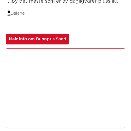
tilby det meste som er av dagligvarer pluss litt
Dalane
Meir info om Bunnpris Sand