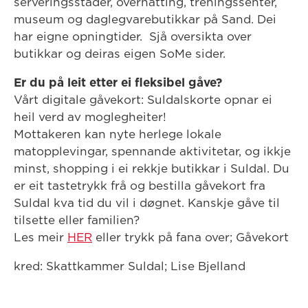
serveringsstader, overnatting, treningssenter,
museum og daglegvarebutikkar på Sand. Dei
har eigne opningtider. Sjå oversikta over
butikkar og deiras eigen SoMe sider.
Er du på leit etter ei fleksibel gåve?
Vårt digitale gåvekort: Suldalskorte opnar ei
heil verd av moglegheiter!
Mottakeren kan nyte herlege lokale
matopplevingar, spennande aktivitetar, og ikkje
minst, shopping i ei rekkje butikkar i Suldal. Du
er eit tastetrykk frå og bestilla gåvekort fra
Suldal kva tid du vil i døgnet. Kanskje gåve til
tilsette eller familien?
Les meir
HER
eller trykk på fana over; Gåvekort
kred: Skattkammer Suldal; Lise Bjelland